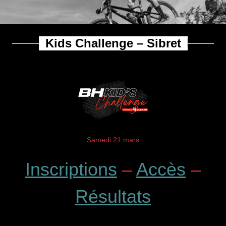
Aller
Skip
G-Skin Wallonia Cup & BH
au
to
contenu
menu
Kid's Challenge
Kids Challenge – Sibret
principal
Samedi 21 mars
Inscriptions
–
Accès
–
Résultats