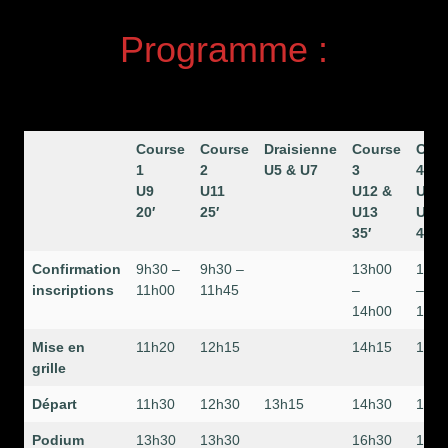
Programme :
Course
Course
Draisienne
Course
Cou
1
2
U5 & U7
3
4
U9
U11
U12 &
U14 
20′
25′
U13
U15
35′
45′
Confirmation
9h30 –
9h30 –
13h00
13h0
inscriptions
11h00
11h45
–
–
14h00
15h0
Mise en
11h20
12h15
14h15
15h1
grille
Départ
11h30
12h30
13h15
14h30
15h3
Podium
13h30
13h30
16h30
16h3