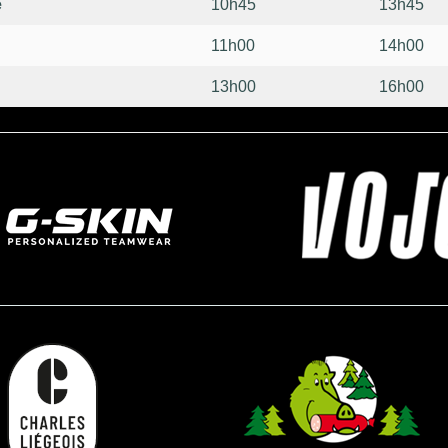
e
10h45
13h45
11h00
14h00
13h00
16h00