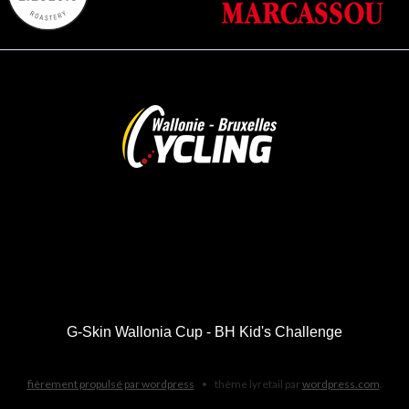
G-Skin Wallonia Cup - BH Kid's Challenge
fièrement propulsé par wordpress
•
thème lyretail par
wordpress.com
.