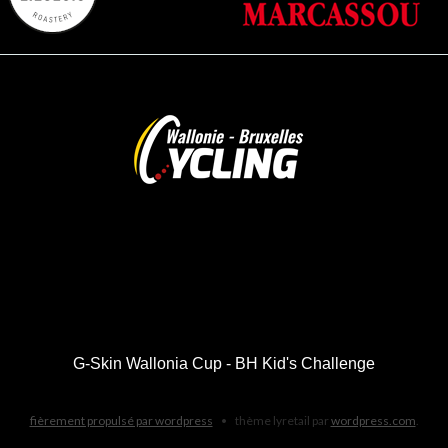
G-Skin Wallonia Cup - BH Kid's Challenge
fièrement propulsé par wordpress
•
thème lyretail par
wordpress.com
.