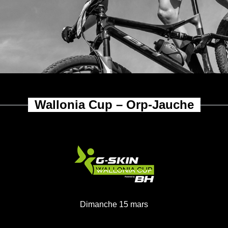
allonia Cup &
Challenge
Wallonia Cup – Orp-Jauche
Dimanche 15 mars